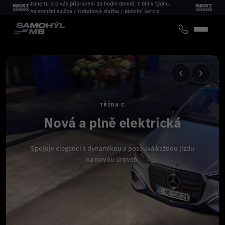
Jsme tu pro vás připraveni 24 hodin denně, 7 dní v týdnu.
Asistenční služba / Odtahová služba / Mobilní Servis
TŘÍDA C
Nová a plně elektrická
Spojuje eleganci s dynamikou a posouvá každou jízdu
na novou úroveň.