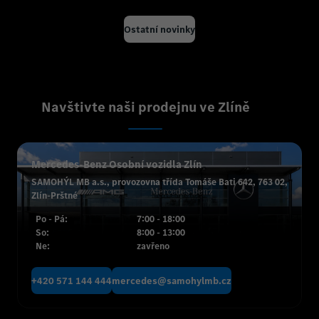
Ostatní novinky
Navštivte naši prodejnu ve Zlíně
Mercedes-Benz Osobní vozidla Zlín
SAMOHÝL MB a.s., provozovna třída Tomáše Bati 642, 763 02,
Zlín-Prštné
Po - Pá:
7:00 - 18:00
So:
8:00 - 13:00
Ne:
zavřeno
+420 571 144 444
mercedes@samohylmb.cz