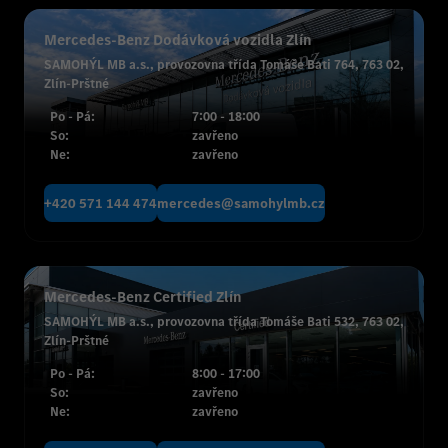
Mercedes-Benz Dodávková vozidla Zlín
SAMOHÝL MB a.s., provozovna třída Tomáše Bati 764, 763 02,
Zlín-Prštné
Po - Pá:
7:00 - 18:00
So:
zavřeno
Ne:
zavřeno
+420 571 144 474
mercedes@samohylmb.cz
Mercedes-Benz Certified Zlín
SAMOHÝL MB a.s., provozovna třída Tomáše Bati 532, 763 02,
Zlín-Prštné
Po - Pá:
8:00 - 17:00
So:
zavřeno
Ne:
zavřeno