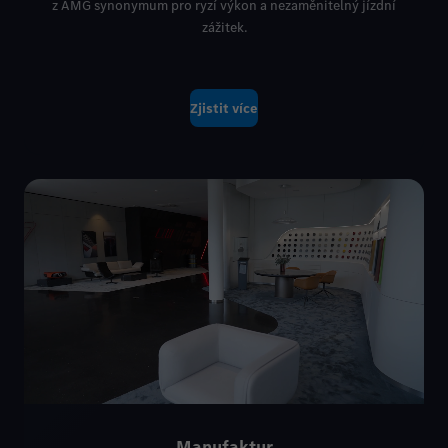
z AMG synonymum pro ryzí výkon a nezaměnitelný jízdní
zážitek.
Zjistit více
Manufaktur