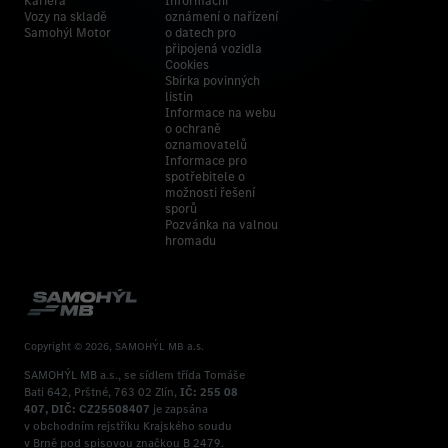
Kariéra
Informační
Vozy na skladě
oznámení o nařízení
Samohýl Motor
o datech pro
připojená vozidla
Cookies
Sbírka povinných
listin
Informace na webu
o ochraně
oznamovatelů
Informace pro
spotřebitele o
možnosti řešení
sporů
Pozvánka na valnou
hromadu
Copyright © 2026, SAMOHÝL MB a.s.
SAMOHÝL MB a.s., se sídlem třída Tomáše
Bati 642, Prštné, 763 02 Zlín,
IČ: 255 08
407, DIČ: CZ25508407
je zapsána
v obchodním rejstříku Krajského soudu
v Brně pod spisovou značkou B 2479.