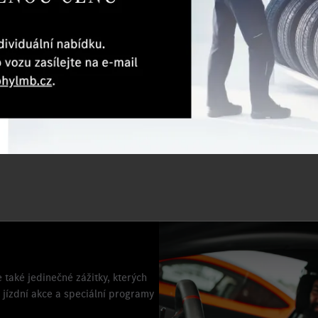
Co nabízíme
room podle
Individuální konfiguraci a exkluzivní
Speciáln
ardů AMG
služby
 závodním
 také jedinečné zážitky, kterých
jízdní akce a speciální programy