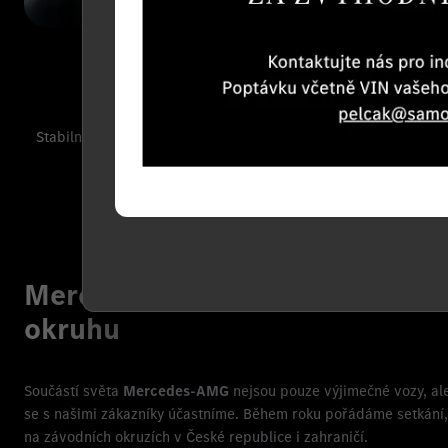
Stabilní nabídku modelů Mercedes-
Nejmodernější show
AMG
aktuálních stand
Mercedes-AMG vozy naplno na
okruhu
Součástí světa
Mercedes-AMG
nejsou pouze výjimečné vozy, ale
se s našimi zákazníky účastníme. Během roku pořádáme setkání, 
na závodních okruzích v České republice i zahraničí.