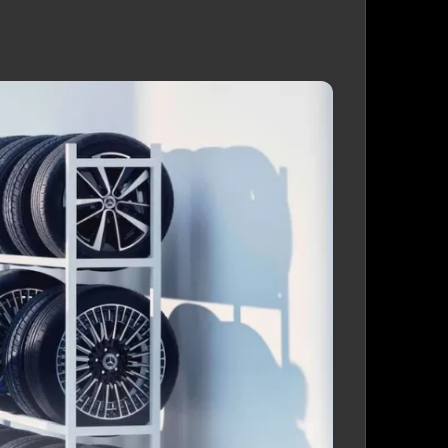
esně pro Vás
í model
tlivými variantami
podle vašich požadavků
ý servis
a následná péče o váš vůz
řístup
a maximálně pohodlný průběh celého procesu –
etí vozu
.