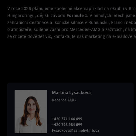
V roce 2026 plánujeme společné akce například na okruhu v Br
Hungaroringu, dějišti závodů
Formule 1
. V minulých letech jsme 
zahraniční destinace a ikonické silnice v Rumunsku, Francii nebo
o atmosféře, sdílené vášni pro Mercedes-AMG a zážitcích, na kt
se chcete dovědět víc, kontaktujte náš marketing na e-mailov
Martina Lysáčková
Recepce AMG
+420 571 144 499
+420 793 984 699
lysackova@samohylmb.cz