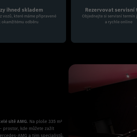
zy ihned skladem
Rezervovat servisní 
 z vozů, které máme připravené
Objednejte si servisní termín
k okamžitému odběru
a rychle online
celé sítě AMG
. Na ploše 335 m²
– prostor, kde můžete zažít
ercedes-AMG a tým specialistů,