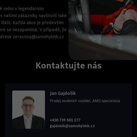
ně nebo v legendárním
s našimi zákazníky navštívili také
 Itálii. Každá akce je především
eré se nezapomíná. V případě, že
é adrese zeravova@samohylmb.cz
Kontaktujte nás
Jan Gajdošík
Prodej osobních vozidel, AMG specialista
+420 739 501 177
gajdosik@samohylmb.cz