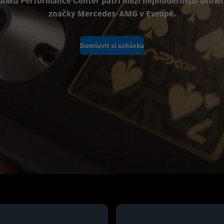
 AMG Performance Center patří mezi nejmodernější show
značky Mercedes-AMG v Evropě.
Domluvit si schůzku