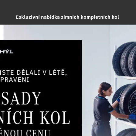
Exkluzivní nabídka zimních kompletních kol
Najdeme AMG př
Pomůžeme vám vybrat
ideáln
Vysvětlíme
rozdíly
mezi jedno
Nakonfigurujeme vůz
přesně 
Samozřejmostí je také
špičkov
Důraz klademe na
individuální p
od
prvního kontaktu až po převz