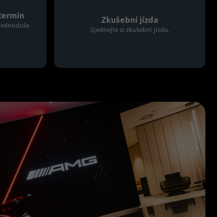
termín
Zkušební jízda
 jednoduše
Sjednejte si zkušební jízdu.