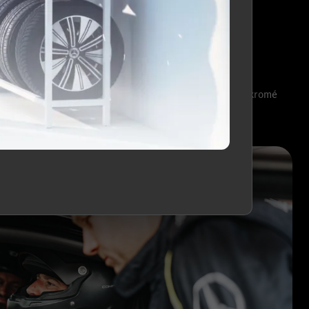
ě vyškolený AMG tým
Privátní lounge zónu a soukromé
zázemí pro klienty