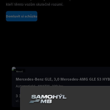
kteří těmto vozům skutečně rozumí.
Domluvit si schůzku
Nový
Sleva 176 345 Kč
Mercedes-Benz GLE, 3,0 Mercedes-AMG GLE 53 HY
Automatická, 4MATIC, 330 kw, …
3 362 590 Kč
vč. DPH