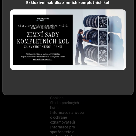
Exkluzivní nabídka zimních kompletních kol
Nepřehlédněte
Důležité
Sociální sítě
Servis
Ochrana osobních
Kontakty
údajů
Kariéra
Informační
Vozy na skladě
oznámení o nařízení
Samohýl Motor
o datech pro
připojená vozidla
Cookies
Sbírka povinných
listin
Informace na webu
o ochraně
oznamovatelů
Informace pro
spotřebitele o